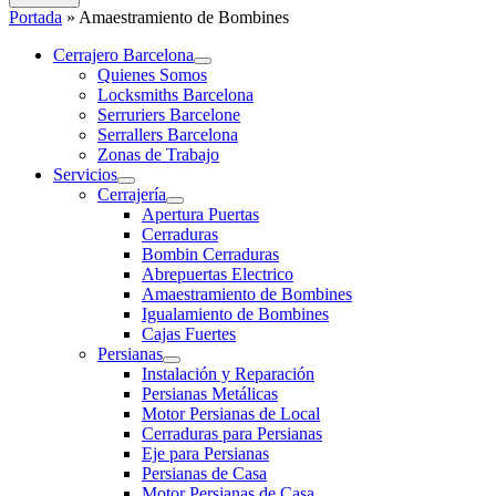
Portada
»
Amaestramiento de Bombines
Cerrajero Barcelona
Quienes Somos
Locksmiths Barcelona
Serruriers Barcelone
Serrallers Barcelona
Zonas de Trabajo
Servicios
Cerrajería
Apertura Puertas
Cerraduras
Bombin Cerraduras
Abrepuertas Electrico
Amaestramiento de Bombines
Igualamiento de Bombines
Cajas Fuertes
Persianas
Instalación y Reparación
Persianas Metálicas
Motor Persianas de Local
Cerraduras para Persianas
Eje para Persianas
Persianas de Casa
Motor Persianas de Casa