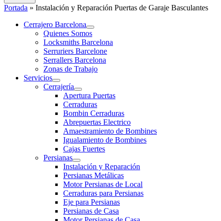
Portada
»
Instalación y Reparación Puertas de Garaje Basculantes
Cerrajero Barcelona
Quienes Somos
Locksmiths Barcelona
Serruriers Barcelone
Serrallers Barcelona
Zonas de Trabajo
Servicios
Cerrajería
Apertura Puertas
Cerraduras
Bombin Cerraduras
Abrepuertas Electrico
Amaestramiento de Bombines
Igualamiento de Bombines
Cajas Fuertes
Persianas
Instalación y Reparación
Persianas Metálicas
Motor Persianas de Local
Cerraduras para Persianas
Eje para Persianas
Persianas de Casa
Motor Persianas de Casa