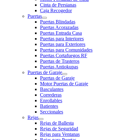
Cinta de Persianas
Caja Recogedor
Puertas
Puertas Blindadas
Puertas Acorazadas
Puertas Entrada Casa
Puertas para Interiores
Puertas para Exteriores
Puertas para Comunidades
Puertas Cortafuegos RF
Puertas de Trasteros
Puertas Antiokupas
Puertas de Garaje
Puertas de Garaje
Motor Puertas de Garaje
Basculantes
Correderas
Enrollables
Batientes
Seccionales
Rejas
Rejas de Ballesta
Rejas de Seguridad
Rejas para Ventanas
Rejas para Puertas