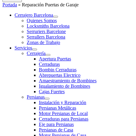
Portada
»
Reparación Puertas de Garaje
Cerrajero Barcelona
Quienes Somos
Locksmiths Barcelona
Serruriers Barcelone
Serrallers Barcelona
Zonas de Trabajo
Servicios
Cerrajería
Apertura Puertas
Cerraduras
Bombin Cerraduras
Abrepuertas Electrico
Amaestramiento de Bombines
Igualamiento de Bombines
Cajas Fuertes
Persianas
Instalación y Reparación
Persianas Metálicas
Motor Persianas de Local
Cerraduras para Persianas
Eje para Persianas
Persianas de Casa
Motor Persianas de Casa