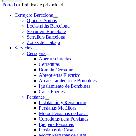
Portada
»
Política de privacidad
Cerrajero Barcelona
Quienes Somos
Locksmiths Barcelona
Serruriers Barcelone
Serrallers Barcelona
Zonas de Trabajo
Servicios
Cerrajería
Apertura Puertas
Cerraduras
Bombin Cerraduras
Abrepuertas Electrico
Amaestramiento de Bombines
Igualamiento de Bombines
Cajas Fuertes
Persianas
Instalación y Reparación
Persianas Metálicas
Motor Persianas de Local
Cerraduras para Persianas
Eje para Persianas
Persianas de Casa
Motor Persianas de Casa