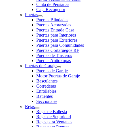
Cinta de Persianas
Caja Recogedor
Puertas
Puertas Blindadas
Puertas Acorazadas
Puertas Entrada Casa
Puertas para Interiores
Puertas para Exteriores
Puertas para Comunidades
Puertas Cortafuegos RF
Puertas de Trasteros
Puertas Antiokupas
Puertas de Garaje
Puertas de Garaje
Motor Puertas de Garaje
Basculantes
Correderas
Enrollables
Batientes
Seccionales
Rejas
Rejas de Ballesta
Rejas de Seguridad
Rejas para Ventanas
Rejas para Puertas