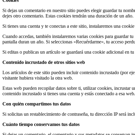
Cookies
Si dejas un comentario en nuestro sitio puedes elegir guardar tu nomb
dejes otro comentario. Estas cookies tendrán una duración de un año.
Si tienes una cuenta y te conectas a este sitio, instalaremos una cooki
Cuando accedas, también instalaremos varias cookies para guardar tu i
pantalla duran un año. Si seleccionas «Recuérdarme», tu acceso perdur
Si editas o publicas un artículo se guardará una cookie adicional en t
Contenido incrustado de otros sitios web
Los artículos de este sitio pueden incluir contenido incrustado (por e
visitante hubiera visitado la otra web.
Estas web pueden recopilar datos sobre ti, utilizar cookies, incrustar 
contenido incrustado si tienes una cuenta y estás conectado a esa web
Con quién compartimos tus datos
Si solicitas un restablecimiento de contraseña, tu dirección IP será inc
Cuánto tiempo conservamos tus datos
Si dejas un comentario, el comentario y sus metadatos se conservan 