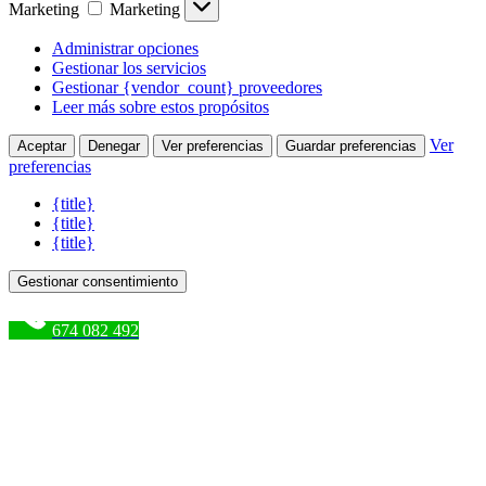
Marketing
Marketing
Administrar opciones
Gestionar los servicios
Gestionar {vendor_count} proveedores
Leer más sobre estos propósitos
Ver
Aceptar
Denegar
Ver preferencias
Guardar preferencias
preferencias
{title}
{title}
{title}
Gestionar consentimiento
674 082 492