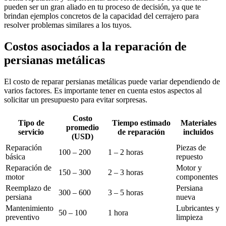
pueden ser un gran aliado en tu proceso de decisión, ya que te
brindan ejemplos concretos de la capacidad del cerrajero para
resolver problemas similares a los tuyos.
Costos asociados a la reparación de
persianas metálicas
El costo de reparar persianas metálicas puede variar dependiendo de
varios factores. Es importante tener en cuenta estos aspectos al
solicitar un presupuesto para evitar sorpresas.
Costo
Tipo de
Tiempo estimado
Materiales
promedio
servicio
de reparación
incluidos
(USD)
Reparación
Piezas de
100 – 200
1 – 2 horas
básica
repuesto
Reparación de
Motor y
150 – 300
2 – 3 horas
motor
componentes
Reemplazo de
Persiana
300 – 600
3 – 5 horas
persiana
nueva
Mantenimiento
Lubricantes y
50 – 100
1 hora
preventivo
limpieza