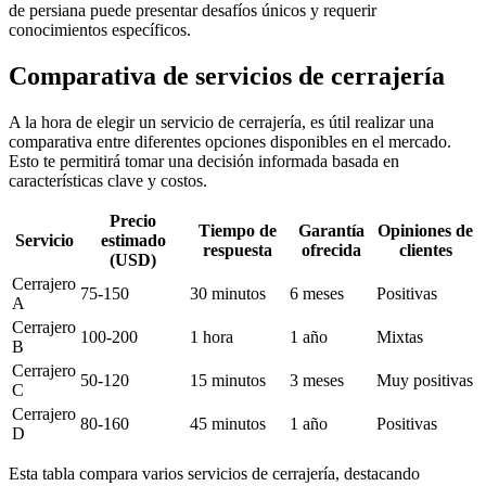
de persiana puede presentar desafíos únicos y requerir
conocimientos específicos.
Comparativa de servicios de cerrajería
A la hora de elegir un servicio de cerrajería, es útil realizar una
comparativa entre diferentes opciones disponibles en el mercado.
Esto te permitirá tomar una decisión informada basada en
características clave y costos.
Precio
Tiempo de
Garantía
Opiniones de
Servicio
estimado
respuesta
ofrecida
clientes
(USD)
Cerrajero
75-150
30 minutos
6 meses
Positivas
A
Cerrajero
100-200
1 hora
1 año
Mixtas
B
Cerrajero
50-120
15 minutos
3 meses
Muy positivas
C
Cerrajero
80-160
45 minutos
1 año
Positivas
D
Esta tabla compara varios servicios de cerrajería, destacando