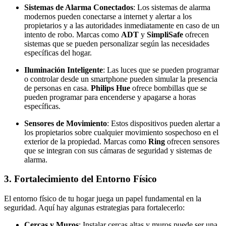
Sistemas de Alarma Conectados
: Los sistemas de alarma
modernos pueden conectarse a internet y alertar a los
propietarios y a las autoridades inmediatamente en caso de un
intento de robo. Marcas como
ADT
y
SimpliSafe
ofrecen
sistemas que se pueden personalizar según las necesidades
específicas del hogar.
Iluminación Inteligente
: Las luces que se pueden programar
o controlar desde un smartphone pueden simular la presencia
de personas en casa.
Philips Hue
ofrece bombillas que se
pueden programar para encenderse y apagarse a horas
específicas.
Sensores de Movimiento
: Estos dispositivos pueden alertar a
los propietarios sobre cualquier movimiento sospechoso en el
exterior de la propiedad. Marcas como
Ring
ofrecen sensores
que se integran con sus cámaras de seguridad y sistemas de
alarma.
3.
Fortalecimiento del Entorno Físico
El entorno físico de tu hogar juega un papel fundamental en la
seguridad. Aquí hay algunas estrategias para fortalecerlo:
Cercas y Muros
: Instalar cercas altas y muros puede ser una