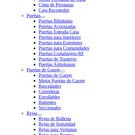
Cinta de Persianas
Caja Recogedor
Puertas
Puertas Blindadas
Puertas Acorazadas
Puertas Entrada Casa
Puertas para Interiores
Puertas para Exteriores
Puertas para Comunidades
Puertas Cortafuegos RF
Puertas de Trasteros
Puertas Antiokupas
Puertas de Garaje
Puertas de Garaje
Motor Puertas de Garaje
Basculantes
Correderas
Enrollables
Batientes
Seccionales
Rejas
Rejas de Ballesta
Rejas de Seguridad
Rejas para Ventanas
Rejas para Puertas