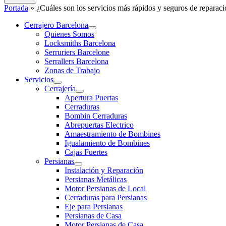
Portada
»
¿Cuáles son los servicios más rápidos y seguros de reparac
Cerrajero Barcelona
Quienes Somos
Locksmiths Barcelona
Serruriers Barcelone
Serrallers Barcelona
Zonas de Trabajo
Servicios
Cerrajería
Apertura Puertas
Cerraduras
Bombin Cerraduras
Abrepuertas Electrico
Amaestramiento de Bombines
Igualamiento de Bombines
Cajas Fuertes
Persianas
Instalación y Reparación
Persianas Metálicas
Motor Persianas de Local
Cerraduras para Persianas
Eje para Persianas
Persianas de Casa
Motor Persianas de Casa